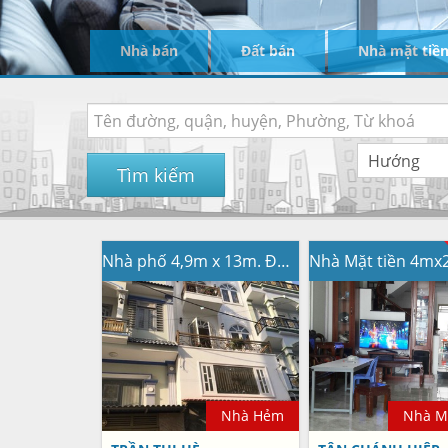
Nhà bán
Đất bán
Nhà mặt tiề
Tìm kiếm
Nhà phố 4,9m x 13m. Đúc 1 lửng 3 lầu. Hẻm nhựa 8m. Đường HT42
Nhà Hẻm
Nhà Mặ