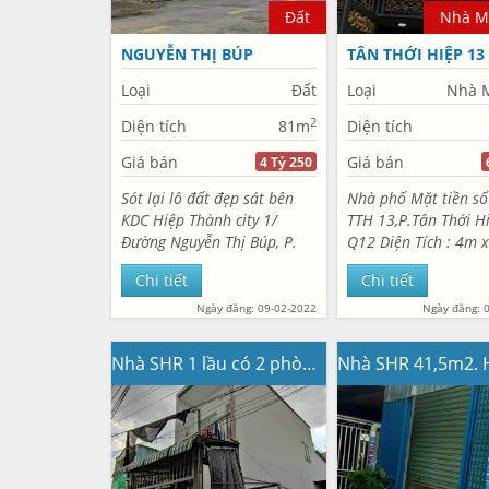
Đất
Nhà Mặ
NGUYỄN THỊ BÚP
TÂN THỚI HIỆP 13
Loại
Đất
Loại
Nhà M
2
Diện tích
81m
Diện tích
Giá bán
Giá bán
4 Tỷ 250
Sót lại lô đất đẹp sát bên
Nhà phố Mặt tiền s
KDC Hiệp Thành city 1/
TTH 13,P.Tân Thới Hi
Đường Nguyễn Thị Búp, P.
Q12 Diện Tích : 4m 
Hiệp Thành, Q12 Diện Tích :
Cn 74m2. Đúc 3 lầu k
Chi tiết
Chi tiết
4m x 20m. Công nhận đủ
Gồm 4PN, 5WC, 1 p
80m2. Đường nhựa trước
thờ, 2 sân thượng tr
Ngày đăng: 09-02-2022
Ngày đăng: 
nhà rộng 12m có vỉa hè.
sau. Nhà Mặt tiền 
Ngay...
nhựa...
Nhà SHR 1 lầu có 2 phòng trọ. 4,5m x 18m. Đường TTH21