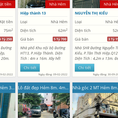
t tiền
Nhà Hẻm
Nhà Hẻ
Hiệp thành 13
NGUYỄN THỊ KIỂU
ặt tiền
Loại
Nhà Hẻm
Loại
Nhà H
2
2
75m
Diện tích
62m
Diện tích
52
Giá bán
Giá bán
6 Tỷ 250
5 Tỷ 700
3 Tỷ 1
ố Đường
Nhà phố Khu nội bộ Đường
Nhà SHR Đường Nguyễn T
ệp,
HT13, P.Hiệp Thành. Diện
Kiểu, P.Tân Thới Hiệp.Q12
x 20m.
Tích : 4m x 16m. Xây hết
Diện Tích : 4,2m x 13m. Đ
iên cố.
đất. DTSD 270m2.Đúc 1 trệt
thật 1 lầu. Gồm
Chi tiết
Chi tiết
hòng
1 lửng 3 lầu. Gồm 5PN,
3PN,2WC.Hẻm 3,5m. Khu
ước
5WC, 2 sân thượng. Nội thất
nhà lầu kín. Gần Chợ,
09-02-2022
Ngày đăng: 09-02-2022
Ngày đăng: 30-09-2
đường
cao cấp. Xe hơi 7 chỗ...
Trường Học Lê Văn Thọ,
Metro…… Sổ hồng riêng
Nhà SHR 41,5m2. Hẻm 3m Đường TCH03.07
Lô đất đẹp Hẻm 8m. 4m x 12m. Đường TCH18
hoàn công đầy...