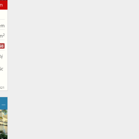
m
ẻm
2
m
50
hị
úc
021
Nhà góc 2 MT Hẻm 8m. 4,8m x17m.1/ Đường TTH07