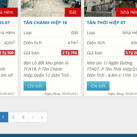
à Hẻm
Đất
Nhà Hẻ
3.07
TÂN CHÁNH HIỆP 18
TÂN THỚI HIỆP 07
hà Hẻm
Loại
Đất
Loại
Nhà H
2
2
42m
Diện tích
47m
Diện tích
69
Giá bán
Giá bán
2 Tỷ 500
2 Tỷ 750
5 Tỷ 2
Bán Lô đất khu phân lô
Nhà shr 1/ Ngắn Đường
ánh
TCH18, P.Tân Chánh
TTH07, P.Tân Thới Hiệp,Q
: 3m nở
Hiệp.Quận 12 Diện Tích :
Diện Tích : 4,8m x 17m. C
4m × 12m. 47m2. Xây hết
68,3m2. Đúc 1 trệt 2 lầu.
Chi tiết
Chi tiết
g 2PN.
đất. Hẻm nhựa 8m co vỉa
Gồm 4PN,4WC. Góc 2 Mặt
 đông.
hè. Gần trường đại học
tiền Hẻm nhựa 8m. Vị trí
30-09-2021
Ngày đăng: 30-09-2021
Ngày đăng: 30-09-2
ủ.
GTVT , Bao xin phép xây
rất đẹp. Khi nhà lầu xây
n : 2...
dựng 3 tấm....
kín....
1
2
3
›
»