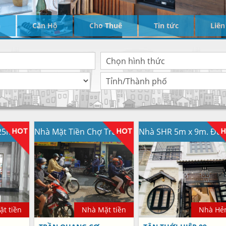
n
Căn Hộ
Cho Thuê
Tin tức
Liên
Nhà Mặt tiền 4mx25m. Đúc 2 lầu MT Đường Nhựa 14m.
Nhà Mặt Tiền Chợ Trần Quang Cơ 4m x 19m. 1 lầu mới
t tiền
Nhà Mặt tiền
Nhà Hẻ