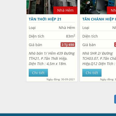
Nhà Hẻm
Nh
TÂN THỚI HIỆP 21
TÂN CHÁNH HIỆP 0
Loại
Nhà Hẻm
Loại
N
2
Diện tích
83m
Diện tích
Giá bán
Giá bán
3 Tỷ 650
Nhà bán 1/ Hẻm 439 Đường
Nhà SHR 2/ Đường
TTH21, P.Tân Thới Hiệp.
TCH03.07, P.Tân Ch
Diện Tích : 4,5m x 18m.
Hiệp,Q12 Diện Tích 
Công nhận 83m2 thổ cư
hậu 4m x 12m. Cn
Chi tiết
Chi tiết
.Gồm 1 căn nhà 1 lầu. Sau
41,5m2.Nhà gác lửn
có 2 phòng trọ cho thuê có
Hẻm 3m. Khu dân cư
Ngày đăng: 30-09-2021
Ngày đăng: 
lối đi riêng. Hẻm 3,5m....
Sổ hồng hoàn công đ
Hướng Tây Bắc Giá bá