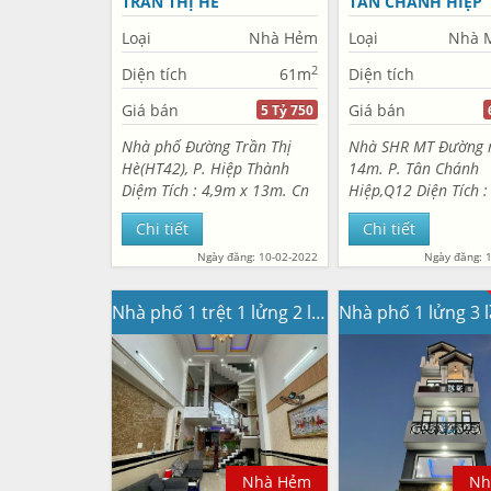
TRẦN THỊ HÈ
TÂN CHÁNH HIỆP
Loại
Nhà Hẻm
Loại
Nhà M
2
Diện tích
61m
Diện tích
Giá bán
Giá bán
5 Tỷ 750
Nhà phố Đường Trần Thị
Nhà SHR MT Đường 
Hè(HT42), P. Hiệp Thành
14m. P. Tân Chánh
Diệm Tích : 4,9m x 13m. Cn
Hiệp,Q12 Diện Tích :
60m2. DTSD 252m2 Nhà
25m. Cn 100m2 Nhà
Chi tiết
Chi tiết
Xây 1 trệt 1 lửng 3 lầu. Gồm
lầu mái BTCT kiên c
5PN, 5WC. Sân thượng. Hẻm
5pn,5WC. Chủ xây để
Ngày đăng: 10-02-2022
Ngày đăng: 
nhựa 8m. Xe hơi để trong
KDC Hiệp Thành city
nhà...
hoàn công...
Nhà phố 1 trệt 1 lửng 2 làu Hẻm nhựa 6m. Nguyễn Ảnh Thủ
Nhà Hẻm
Nh