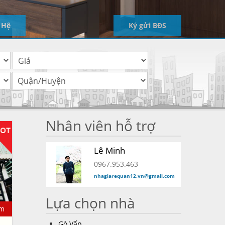
 Hệ
Ký gửi BĐS
Nhân viên hỗ trợ
Nhà SHR 5m x 9m. Đúc 1 lầu. Hẻm 5m. Đường TTH09
Lê Minh
0967.953.463
nhagiarequan12.vn@gmail.com
Lựa chọn nhà
m
Gò Vấp