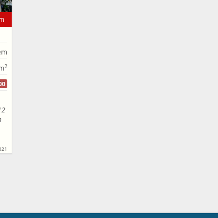
m
ẻm
2
m
00
12
n
021