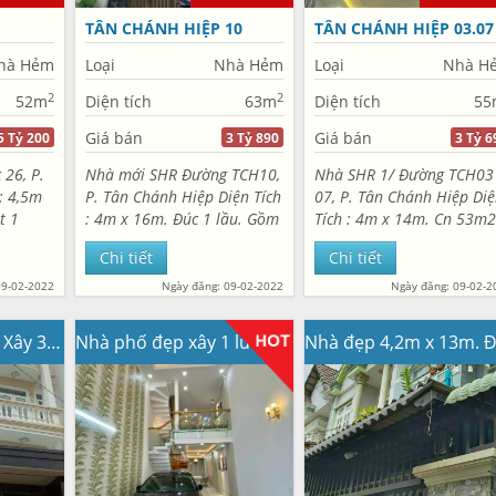
TÂN CHÁNH HIỆP 10
TÂN CHÁNH HIỆP 03.07
hà Hẻm
Loại
Nhà Hẻm
Loại
Nhà H
2
2
52m
Diện tích
63m
Diện tích
55
Giá bán
Giá bán
5 Tỷ 200
3 Tỷ 890
3 Tỷ 6
 26, P.
Nhà mới SHR Đường TCH10,
Nhà SHR 1/ Đường TCH03
: 4,5m
P. Tân Chánh Hiệp Diện Tích
07, P. Tân Chánh Hiệp Di
t 1
: 4m x 16m. Đúc 1 lầu. Gồm
Tích : 4m x 14m. Cn 53m
1m2.
3PN. Có 1 PN dưới đất. 1
thổ cư.Nhà 1 trệt 1 lầu 2
Chi tiết
Chi tiết
hòng
phòng thờ. 2WC. Ban công
2WC. Có sân để xe hơi. N
ước
sân để xe đầy đủ. Hẻm
mới nội thất cao cấp. Hẻ
09-02-2022
Ngày đăng: 09-02-2022
Ngày đăng: 09-02-2
 có...
nhựa 5m cụt....
5m...
Nhà phố 4mx20m. Xây 3 lầu. Mặt Tiền Đường TTH13
Nhà phố đẹp xây 1 lửng 3 lầu. Đường nhựa 12m có vỉa hè