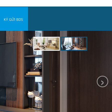
KÝ GỬI BDS
›