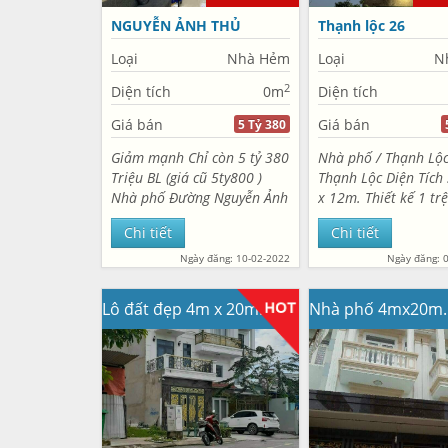
NGUYỄN ẢNH THỦ
Thạnh lộc 26
Loại
Nhà Hẻm
Loại
N
2
Diện tích
0m
Diện tích
Giá bán
Giá bán
5 Tỷ 380
Giảm mạnh Chỉ còn 5 tỷ 380
Nhà phố / Thạnh Lộc
Triệu BL (giá cũ 5ty800 )
Thạnh Lộc Diện Tích 
Nhà phố Đường Nguyễn Ảnh
x 12m. Thiết kế 1 trệ
Thủ, P. Hiệp Thành, Q12
lửng 3 lầu. DTSD 21
Chi tiết
Chi tiết
Diện Tích : 4m x 15m. Thiết
Gồm 4PN, 5WC, 1 P
kế 1 trệt 1 lửng 2 lầu. Gồm
thờ, 2 sân thượng tr
Ngày đăng: 10-02-2022
Ngày đăng: 
4PN, 4WC....
sau. Đường nhựa 12m
Lô đất đẹp 4m x 20m. 80m2 thổ cư. Đường nhựa 12m 1/ Nguyễn Thị Búp