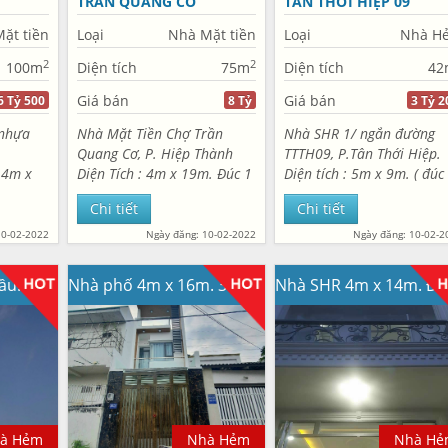
TRẦN QUANG CƠ
TÂN THỚI HIỆP 09
ặt tiền
Loại
Nhà Mặt tiền
Loại
Nhà H
2
2
100m
Diện tích
75m
Diện tích
42
Giá bán
Giá bán
6 Tỷ 500
8 Tỷ
3 Tỷ 2
nhựa
Nhà Mặt Tiền Chợ Trần
Nhà SHR 1/ ngắn đường
Quang Cơ, P. Hiệp Thành
TTTH09, P.Tân Thới Hiệp.
 4m x
Diện Tích : 4m x 19m. Đúc 1
Diện tích : 5m x 9m. ( đúc
 đúc 2
lầu mới. 3PN,2WC. Mặt tiền
thật ) công nhận 40,7m2.
Chi tiết
Chi tiết
ố. Gồm
chợ đông đúc buôn bán tốt
Thiết kế : 1 trệt, 1 lầu, 2pn
 ở. Gần
Sổ hồng riêng. Hướng Tây
2wc. Hẻm trước nhà xe hơ
10-02-2022
Ngày đăng: 10-02-2022
Ngày đăng: 10-02-2
 Sổ
Nam Giá bán : 8 tỷ...
đậu cửa. Cách mặt...
Nhà phố 1 lửng 3 lầu. Đường nhựa 12m. 1/ Thạnh lộc 26
Nhà phố 4m x 16m. 3PN,1 phòng thờ hẻm nhựa 5m. Đường TCH10
à Hẻm
Nhà Hẻm
Nhà Hẻ