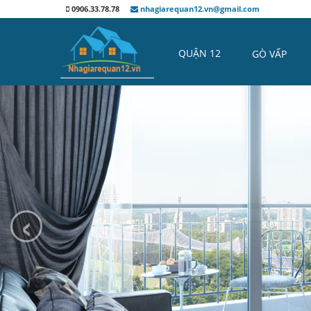
0906.33.78.78
nhagiarequan12.vn@gmail.com
QUẬN 12
GÒ VẤP
‹